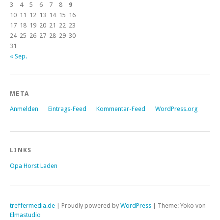
3
4
5
6
7
8
9
10
11
12
13
14
15
16
17
18
19
20
21
22
23
24
25
26
27
28
29
30
31
« Sep.
META
Anmelden
Eintrags-Feed
Kommentar-Feed
WordPress.org
LINKS
Opa Horst Laden
treffermedia.de
| Proudly powered by
WordPress
|
Theme: Yoko von
Elmastudio