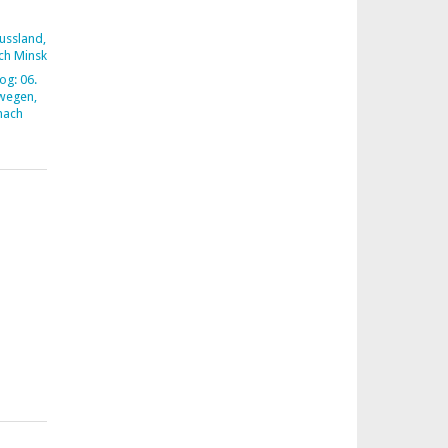
ussland,
ach Minsk
og: 06.
rwegen,
nach