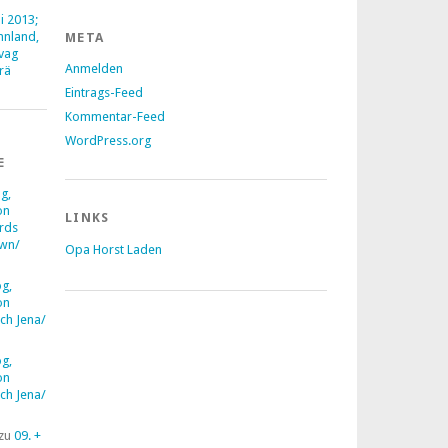
li 2013;
nnland,
META
vag
Anmelden
rä
Eintrags-Feed
Kommentar-Feed
WordPress.org
E
g,
on
LINKS
rds
wn/
Opa Horst Laden
og,
on
ch Jena/
og,
on
ch Jena/
zu
09. +