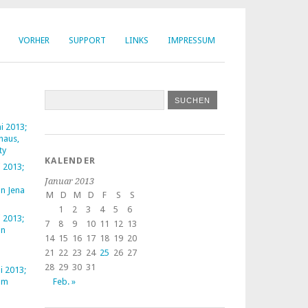
VORHER
SUPPORT
LINKS
IMPRESSUM
ni 2013;
haus,
ty
KALENDER
i 2013;
Januar 2013
n Jena
M
D
M
D
F
S
S
1
2
3
4
5
6
i 2013;
7
8
9
10
11
12
13
on
14
15
16
17
18
19
20
21
22
23
24
25
26
27
28
29
30
31
li 2013;
om
Feb. »
h