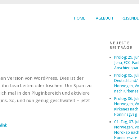
HOME
TAGEBUCH
REISENDE
NEUESTE
BEITRÄGE
Prolog: 29. Ju
Jena, FCC-Fan
Abschiedspar
Prolog: 05. Jul
n Version von WordPress. Dies ist der
Deutschland/
t ihn bearbeiten oder löschen. Um Spam zu
Norwegen, Vo
nach Kirkenes
ich mal in den Pluginbereich und aktiviere
Prolog: 06. Jul
ins. So, und nun genug geschwafelt – jetzt
Norwegen, V
Kirkenes nach
Honninsgvag
01. Tag, 07. Ju
link
Norwegen, V
Nordkap nac
Honningsvag