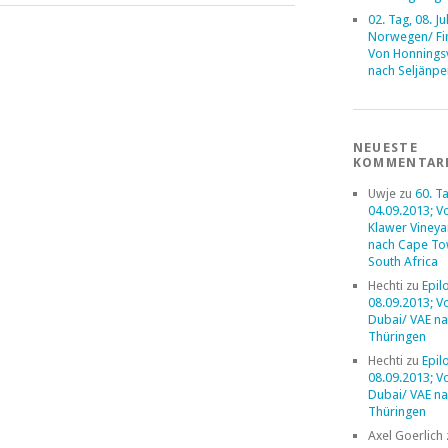
02. Tag, 08. Ju
Norwegen/ Fi
Von Honnings
nach Seljänpe
NEUESTE
KOMMENTAR
Uwje
zu
60. Ta
04.09.2013; V
Klawer Vineya
nach Cape To
South Africa
Hechti
zu
Epil
08.09.2013; V
Dubai/ VAE na
Thüringen
Hechti
zu
Epil
08.09.2013; V
Dubai/ VAE na
Thüringen
Axel Goerlich