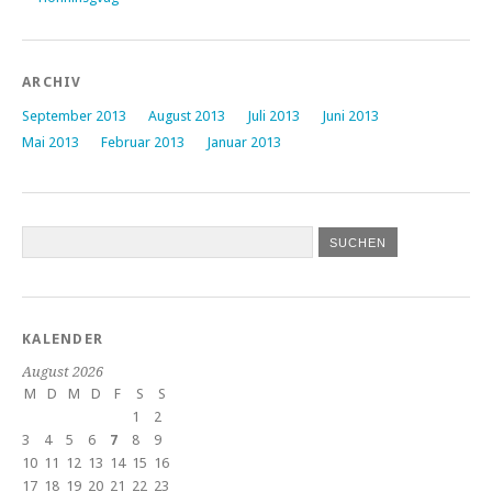
ARCHIV
September 2013
August 2013
Juli 2013
Juni 2013
Mai 2013
Februar 2013
Januar 2013
KALENDER
August 2026
M
D
M
D
F
S
S
1
2
3
4
5
6
7
8
9
10
11
12
13
14
15
16
17
18
19
20
21
22
23